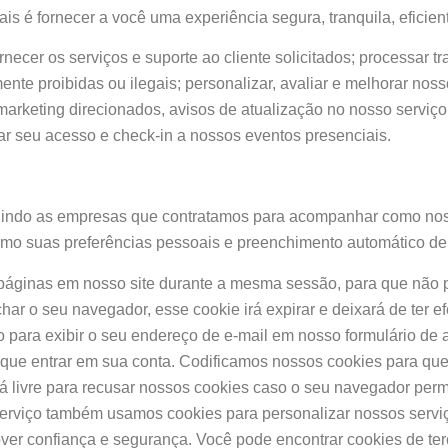
is é fornecer a você uma experiência segura, tranquila, eficien
necer os serviços e suporte ao cliente solicitados; processar t
ente proibidas ou ilegais; personalizar, avaliar e melhorar nos
 marketing direcionados, avisos de atualização no nosso serviço
ar seu acesso e check-in a nossos eventos presenciais.
uindo as empresas que contratamos para acompanhar como noss
omo suas preferências pessoais e preenchimento automático de 
 páginas em nosso site durante a mesma sessão, para que não p
har o seu navegador, esse cookie irá expirar e deixará de ter 
 para exibir o seu endereço de e-mail em nosso formulário de
e que entrar em sua conta. Codificamos nossos cookies para q
 livre para recusar nossos cookies caso o seu navegador permit
serviço também usamos cookies para personalizar nossos servi
over confiança e segurança. Você pode encontrar cookies de ter