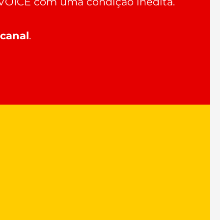
 VOICE com uma condição inédita.
canal
.